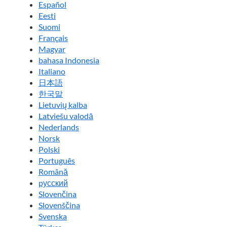
Español
Eesti
Suomi
Français
Magyar
bahasa Indonesia
Italiano
日本語
한국말
Lietuvių kalba
Latviešu valodā
Nederlands
Norsk
Polski
Português
Română
pусский
Slovenčina
Slovenščina
Svenska