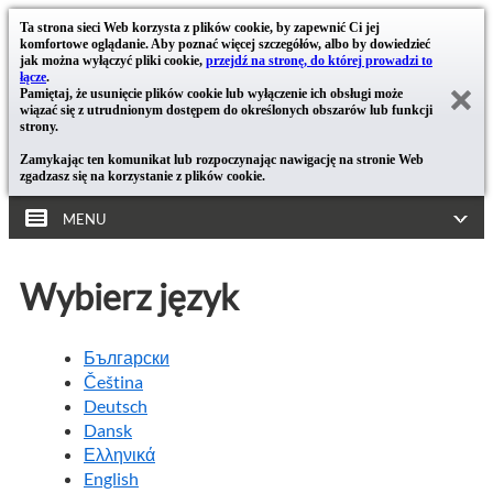
Ta strona sieci Web korzysta z plików cookie, by zapewnić Ci jej
komfortowe oglądanie. Aby poznać więcej szczegółów, albo by dowiedzieć
jak można wyłączyć pliki cookie,
przejdź na stronę, do której prowadzi to
łącze
.
Pamiętaj, że usunięcie plików cookie lub wyłączenie ich obsługi może
wiązać się z utrudnionym dostępem do określonych obszarów lub funkcji
strony.
Zamykając ten komunikat lub rozpoczynając nawigację na stronie Web
zgadzasz się na korzystanie z plików cookie.
MENU
Wybierz język
Български
Čeština
Deutsch
Dansk
Ελληνικά
English