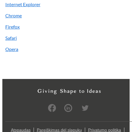
Internet Explorer
Chrome
Firefox
Safari
Opera
Atspaudas
Pareiškimas dėl slapukų
Privatumo politika