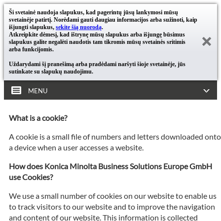
Ši svetainė naudoja slapukus, kad pagerintų jūsų lankymosi mūsų
svetainėje patirtį. Norėdami gauti daugiau informacijos arba sužinoti, kaip
išjungti slapukus,
sekite šią nuorodą
.
Atkreipkite dėmesį, kad ištrynę mūsų slapukus arba išjungę būsimus
slapukus galite negalėti naudotis tam tikromis mūsų svetainės sritimis
arba funkcijomis.
Uždarydami šį pranešimą arba pradėdami naršyti šioje svetainėje, jūs
sutinkate su slapukų naudojimu.
MENU
What is a cookie?
A cookie is a small file of numbers and letters downloaded onto
a device when a user accesses a website.
How does Konica Minolta Business Solutions Europe GmbH
use Cookies?
We use a small number of cookies on our website to enable us
to track visitors to our website and to improve the navigation
and content of our website. This information is collected