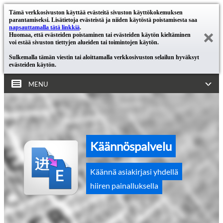
Tämä verkkosivuston käyttää evästeitä sivuston käyttökokemuksen
parantamiseksi. Lisätietoja evästeistä ja niiden käytöstä poistamisesta saa
napsauttamalla tätä linkkiä
.
Huomaa, että evästeiden poistaminen tai evästeiden käytön kieltäminen
voi estää sivuston tiettyjen alueiden tai toimintojen käytön.
Sulkemalla tämän viestin tai aloittamalla verkkosivuston selailun hyväksyt
evästeiden käytön.
MENU
Käännöspalvelu
Käännä asiakirjasi yhdellä
hiiren painalluksella